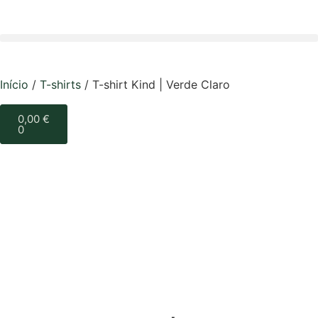
Início
/
T-shirts
/ T-shirt Kind | Verde Claro
0,00
€
0